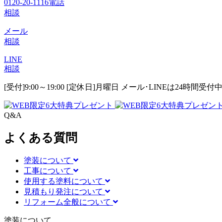
0120-20-1116
電話
相談
メール
相談
LINE
相談
[受付]9:00～19:00 [定休日]月曜日
メール･LINEは24時間受付
Q&A
よくある質問
塗装について
工事について
使用する塗料について
見積もり発注について
リフォーム全般について
塗装について