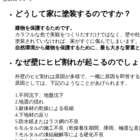
どうして家に塗装するのですか？
建物を保護するためです。
カラフルな色で美観をつくりだすだけではなく、壁や柱
塗装されていなければ、家がすぐに傷んでしまいます。
自然環境から建物を保護するために、最も大きな要素と
なぜ壁にヒビ割れが起こるのでしょ
外壁のヒビ割れは原因が多様で、一概に原因を即答する
原因としては、下記のようなことがあげられます。
1.不同沈下、地盤沈下
2.地震の揺れ
3.躯体材の乾燥による収縮
4.下地材の反り
5.防水紙またはラス網の不良
6.モルタルの施工不良（乾燥養生期間、降雨、極度な直
7.モルタルの凍結融解等による硬化不良