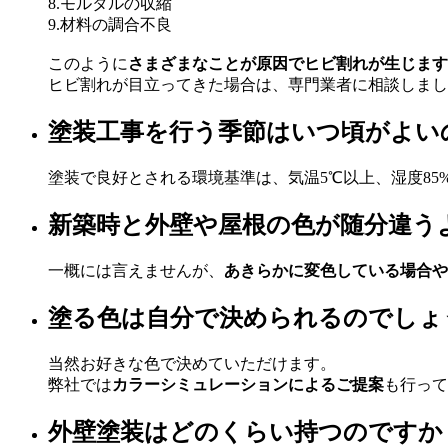
8.モルタルの収縮
9.材料の調合不良
このように
さまざまなことが原因でヒビ割れが生じます
ヒビ割れが目立ってきた場合は、専門業者に相談しまし
塗装工事を行う季節はいつ頃がよい
塗装で良好とされる環境基準は、気温5℃以上、湿度85
新築時と外壁や屋根の色が随分違う
一概には言えませんが、
あきらかに変色している場合や
塗る色は自分で決められるのでしょ
当然お好きな色で決めていただけます。
弊社では
カラーシミュレーションによるご提案
も行って
外壁塗装はどのくらい持つのですか