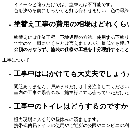
イメージと違うだけでは、塗替えは不可能です。
色を決める前にしっかりと打ち合わせを行い、色の最終
塗替え工事の費用の相場はどれくら
塗替えには作業工程、下地処理の方法、使用する下塗りや
ですので一概にいくらとは言えませんが、最低でも坪2
金額のみならず、塗装の仕様や工程を十分理解すること
工事について
工事中は出かけても大丈夫でしょう
問題ありません。戸締まりだけは十分注意してください
室内の工事の場合のみ、施主様に立ち会っていただけた
工事中のトイレはどうするのですか
極力現場に入る前や昼休みに済ませます。
携帯式簡易トイレの使用やご近所の公園やコンビニの利