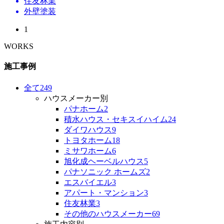
住友林業
外壁塗装
1
WORKS
施工事例
全て
249
ハウスメーカー別
パナホーム
2
積水ハウス・セキスイハイム
24
ダイワハウス
9
トヨタホーム
18
ミサワホーム
6
旭化成ヘーベルハウス
5
パナソニック ホームズ
2
エスバイエル
3
アパート・マンション
3
住友林業
3
その他のハウスメーカー
69