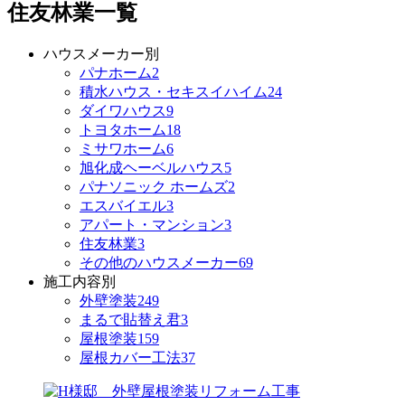
住友林業一覧
ハウスメーカー別
パナホーム
2
積水ハウス・セキスイハイム
24
ダイワハウス
9
トヨタホーム
18
ミサワホーム
6
旭化成ヘーベルハウス
5
パナソニック ホームズ
2
エスバイエル
3
アパート・マンション
3
住友林業
3
その他のハウスメーカー
69
施工内容別
外壁塗装
249
まるで貼替え君
3
屋根塗装
159
屋根カバー工法
37