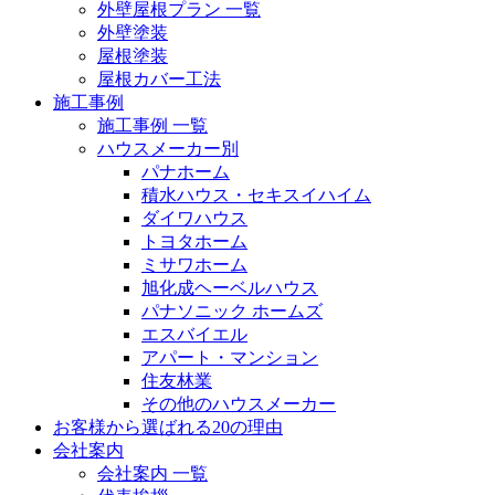
外壁屋根プラン 一覧
外壁塗装
屋根塗装
屋根カバー工法
施工事例
施工事例 一覧
ハウスメーカー別
パナホーム
積水ハウス・セキスイハイム
ダイワハウス
トヨタホーム
ミサワホーム
旭化成ヘーベルハウス
パナソニック ホームズ
エスバイエル
アパート・マンション
住友林業
その他のハウスメーカー
お客様から選ばれる20の理由
会社案内
会社案内 一覧