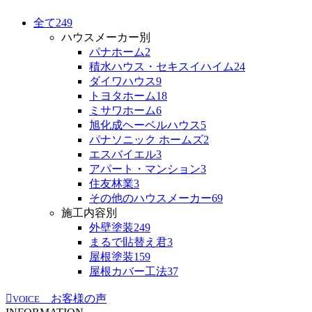
全て
249
ハウスメーカー別
パナホーム
2
積水ハウス・セキスイハイム
24
ダイワハウス
9
トヨタホーム
18
ミサワホーム
6
旭化成ヘーベルハウス
5
パナソニック ホームズ
2
エスバイエル
3
アパート・マンション
3
住友林業
3
その他のハウスメーカー
69
施工内容別
外壁塗装
249
まるで貼替え君
3
屋根塗装
159
屋根カバー工法
37
お客様の声
VOICE