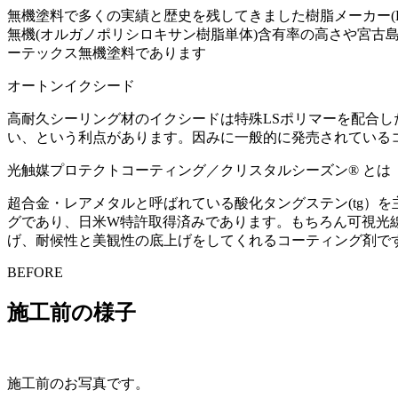
無機塗料で多くの実績と歴史を残してきました樹脂メーカー
無機(オルガノポリシロキサン樹脂単体)含有率の高さや宮
ーテックス無機塗料であります
オートンイクシード
高耐久シーリング材のイクシードは特殊LSポリマーを配合した
い、という利点があります。因みに一般的に発売されているコ
光触媒プロテクトコーティング／クリスタルシーズン® とは
超合金・レアメタルと呼ばれている酸化タングステン(tg）
グであり、日米W特許取得済みであります。もちろん可視光
げ、耐候性と美観性の底上げをしてくれるコーティング剤で
BEFORE
施工前の様子
施工前のお写真です。