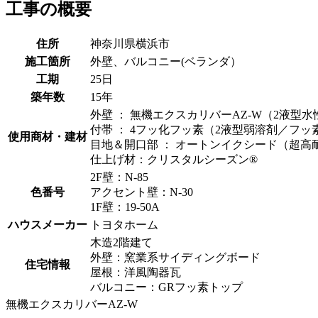
工事の概要
住所
神奈川県横浜市
施工箇所
外壁、バルコニー(ベランダ）
工期
25日
築年数
15年
外壁 ： 無機エクスカリバーAZ-W（2液型
付帯 ： 4フッ化フッ素（2液型弱溶剤／フッ
使用商材・建材
目地＆開口部 ： オートンイクシード（超
仕上げ材：クリスタルシーズン®
2F壁：N-85
色番号
アクセント壁：N-30
1F壁：19-50A
ハウスメーカー
トヨタホーム
木造2階建て
外壁：窯業系サイディングボード
住宅情報
屋根：洋風陶器瓦
バルコニー：GRフッ素トップ
無機エクスカリバーAZ-W