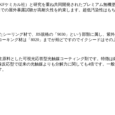
(KFケミカル社）と研究を重ね共同開発されたプレミアム無機
古島での屋外暴露試験が高耐久性を約束します。超低汚染性はも
シーリング材で、JIS規格の「9030」という部類に属し、
ーキング材は「8020」までが殆どですのでイクシードはその
を主原料とした可視光応答型光触媒コーティング剤です。特徴
線反応型で従来の光触媒よりも分解力に関しても4倍です。一
す。