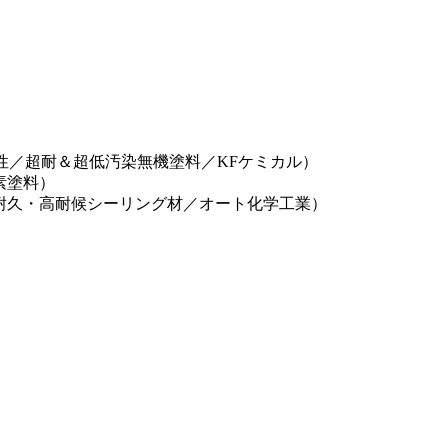
水性／超耐＆超低汚染無機塗料／KFケミカル）
素塗料）
高耐久・高耐候シーリング材／オート化学工業）