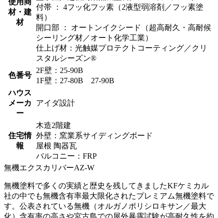
使用商
付帯 ： 4フッ化フッ素（2液型弱溶剤／フッ素塗
材・建
料）
材
開口部 ： オートンイクシード（超高耐久・高耐候
シーリング材／オート化学工業）
仕上げ材：光触媒プロテクトコーティング／クリ
スタルシーズン®
2F壁：25-90B
色番号
1F壁：27-80B 27-90B
ハウス
メーカ
アイダ設計
ー
木造2階建
住宅情
外壁：窯業系サイディングボード
報
屋根 陶器瓦
バルコニー：FRP
無機エクスカリバーAZ-W
無機塗料で多くの実績と歴史を残してきましたKFケミカル
社の中でも無機含有率最大限化されたプレミアム無機塗料で
す。公表されている無機（オルガノポリシロキサン／最大
化）含有率の高さや宮古島での屋外暴露試験が高耐久性を約