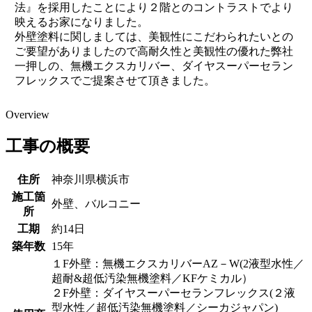
法』を採用したことにより２階とのコントラストでより
映えるお家になりました。
外壁塗料に関しましては、美観性にこだわられたいとの
ご要望がありましたので高耐久性と美観性の優れた弊社
一押しの、無機エクスカリバー、ダイヤスーパーセラン
フレックスでご提案させて頂きました。
Overview
工事の概要
住所
神奈川県横浜市
施工箇
外壁、バルコニー
所
工期
約14日
築年数
15年
１F外壁：無機エクスカリバーAZ－W(2液型水性／
超耐&超低汚染無機塗料／KFケミカル）
２F外壁：ダイヤスーパーセランフレックス(２液
型水性／超低汚染無機塗料／シーカジャパン)