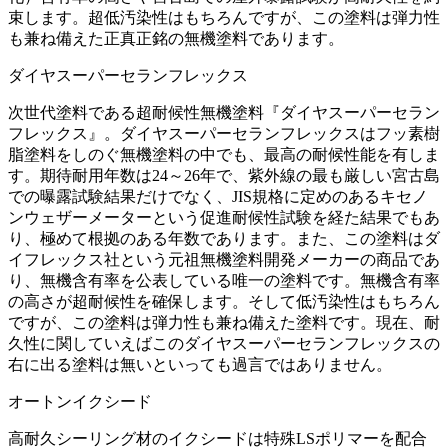
束します。超低汚染性はもちろんですが、この塗料は弾力性
も兼ね備えた正真正銘の無機塗料であります。
ダイヤスーパーセランフレックス
次世代塗料である超耐候性無機塗料『ダイヤスーパーセラン
フレックス』。ダイヤスーパーセランフレックスはフッ素樹
脂塗料をしのぐ無機塗料の中でも、最高の耐候性能を有しま
す。期待耐用年数は24～26年で、紫外線の最も厳しい宮古島
での曝露試験結果だけでなく、JIS規格に定めのあるキセノ
ンウェザーメーターという促進耐候性試験を経た結果でもあ
り、極めて根拠のある年数であります。また、この塗料はダ
イフレックス社という元祖無機塗料開発メーカーの商品であ
り、無機含有率を公表している唯一の塗料です。無機含有率
の高さが超耐候性を確保します。そして低汚染性はもちろん
ですが、この塗料は弾力性も兼ね備えた塗料です。現在、耐
久性に関していえばこのダイヤスーパーセランフレックスの
右に出る塗料は無いといっても過言ではありません。
オートンイクシード
高耐久シーリング材のイクシードは特殊LSポリマーを配合