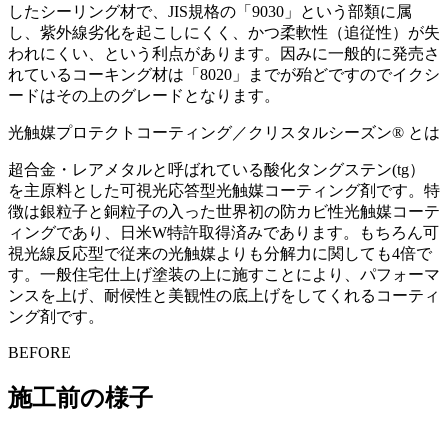
したシーリング材で、JIS規格の「9030」という部類に属
し、紫外線劣化を起こしにくく、かつ柔軟性（追従性）が失
われにくい、という利点があります。因みに一般的に発売さ
れているコーキング材は「8020」までが殆どですのでイクシ
ードはその上のグレードとなります。
光触媒プロテクトコーティング／クリスタルシーズン® とは
超合金・レアメタルと呼ばれている酸化タングステン(tg）
を主原料とした可視光応答型光触媒コーティング剤です。特
徴は銀粒子と銅粒子の入った世界初の防カビ性光触媒コーテ
ィングであり、日米W特許取得済みであります。もちろん可
視光線反応型で従来の光触媒よりも分解力に関しても4倍で
す。一般住宅仕上げ塗装の上に施すことにより、パフォーマ
ンスを上げ、耐候性と美観性の底上げをしてくれるコーティ
ング剤です。
BEFORE
施工前の様子