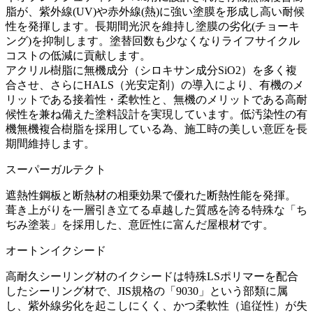
脂が、紫外線(UV)や赤外線(熱)に強い塗膜を形成し高い耐候
性を発揮します。長期間光沢を維持し塗膜の劣化(チョーキ
ング)を抑制します。塗替回数も少なくなりライフサイクル
コストの低減に貢献します。
アクリル樹脂に無機成分（シロキサン成分SiO2）を多く複
合させ、さらにHALS（光安定剤）の導入により、有機のメ
リットである接着性・柔軟性と、無機のメリットである高耐
候性を兼ね備えた塗料設計を実現しています。低汚染性の有
機無機複合樹脂を採用している為、施工時の美しい意匠を長
期間維持します。
スーパーガルテクト
遮熱性鋼板と断熱材の相乗効果で優れた断熱性能を発揮。
葺き上がりを一層引き立てる卓越した質感を誇る特殊な「ち
ぢみ塗装」を採用した、意匠性に富んだ屋根材です。
オートンイクシード
高耐久シーリング材のイクシードは特殊LSポリマーを配合
したシーリング材で、JIS規格の「9030」という部類に属
し、紫外線劣化を起こしにくく、かつ柔軟性（追従性）が失