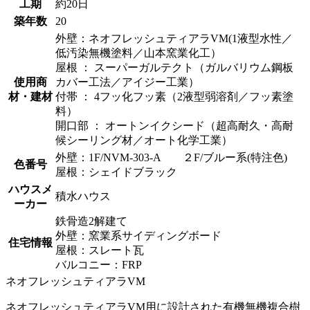
工期
約20日
築年数
20
外壁：ネオフレッシュティアラVM(1液型水性／
低汚染無機塗料／山本窯業化工）
屋根 ： スーパーガルテクト（ガルバリウム鋼板
使用商
カバー工法／アイジー工業）
材・建材
付帯 ： 4フッ化フッ素（2液型弱溶剤／フッ素塗
料）
開口部 ： オートンイクシード（超高耐久・高耐
候シーリング材／オート化学工業）
外壁：1F/NVM-303-A ２F/ブルー系(特注色)
色番号
屋根：シェイドブラック
ハウスメ
積水ハウス
ーカー
鉄骨造2解建て
外壁：窯業系サイディングボード
住宅情報
屋根：スレート瓦
バルコニー：FRP
ネオフレッシュティアラVM
ネオフレッシュティアラVM用に設計された有機無機複合樹