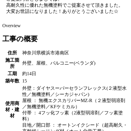
高耐久性に優れた無機塗料でご提案させて頂きました。
大変お世話になりました！ありがとうございました☆
Overview
工事の概要
住所
神奈川県横浜市港南区
施工箇
外壁、屋根、バルコニー(ベランダ)
所
工期
約14日
築年数
15
外壁：ダイヤスーパーセランフレックス(２液型水
性／無機塗料／シーカジャパン)
屋根 ： 無機エクスカリバーMZ-R（２液型弱溶剤
使用商
／無機塗料／KFケミカル）
材・建
付帯 ： 4フッ化フッ素（2液型弱溶剤／フッ素塗
材
料）
目地／開口部 ： オートンイクシード（超高耐久・