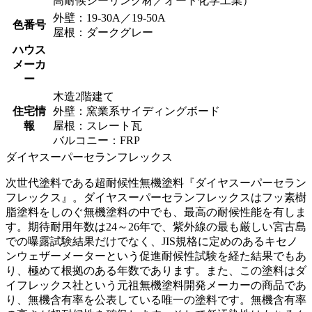
高耐候シーリング材／オート化学工業）
外壁：19-30A／19-50A
色番号
屋根：ダークグレー
ハウス
メーカ
ー
木造2階建て
住宅情
外壁：窯業系サイディングボード
報
屋根：スレート瓦
バルコニー：FRP
ダイヤスーパーセランフレックス
次世代塗料である超耐候性無機塗料『ダイヤスーパーセラン
フレックス』。ダイヤスーパーセランフレックスはフッ素樹
脂塗料をしのぐ無機塗料の中でも、最高の耐候性能を有しま
す。期待耐用年数は24～26年で、紫外線の最も厳しい宮古島
での曝露試験結果だけでなく、JIS規格に定めのあるキセノ
ンウェザーメーターという促進耐候性試験を経た結果でもあ
り、極めて根拠のある年数であります。また、この塗料はダ
イフレックス社という元祖無機塗料開発メーカーの商品であ
り、無機含有率を公表している唯一の塗料です。無機含有率