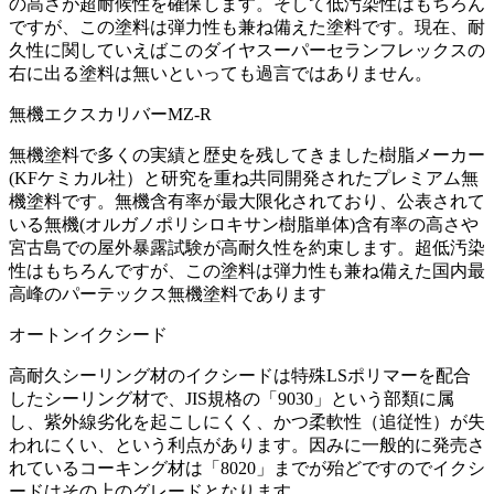
の高さが超耐候性を確保します。そして低汚染性はもちろん
ですが、この塗料は弾力性も兼ね備えた塗料です。現在、耐
久性に関していえばこのダイヤスーパーセランフレックスの
右に出る塗料は無いといっても過言ではありません。
無機エクスカリバーMZ-R
無機塗料で多くの実績と歴史を残してきました樹脂メーカー
(KFケミカル社）と研究を重ね共同開発されたプレミアム無
機塗料です。無機含有率が最大限化されており、公表されて
いる無機(オルガノポリシロキサン樹脂単体)含有率の高さや
宮古島での屋外暴露試験が高耐久性を約束します。超低汚染
性はもちろんですが、この塗料は弾力性も兼ね備えた国内最
高峰のパーテックス無機塗料であります
オートンイクシード
高耐久シーリング材のイクシードは特殊LSポリマーを配合
したシーリング材で、JIS規格の「9030」という部類に属
し、紫外線劣化を起こしにくく、かつ柔軟性（追従性）が失
われにくい、という利点があります。因みに一般的に発売さ
れているコーキング材は「8020」までが殆どですのでイクシ
ードはその上のグレードとなります。