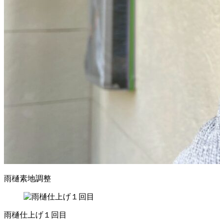
雨樋素地調整
雨樋仕上げ１回目