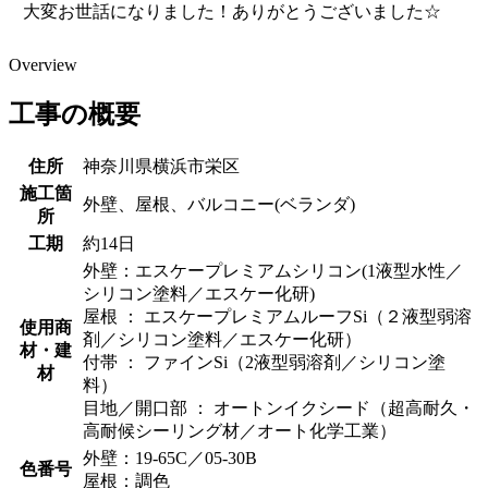
大変お世話になりました！ありがとうございました☆
Overview
工事の概要
住所
神奈川県横浜市栄区
施工箇
外壁、屋根、バルコニー(ベランダ)
所
工期
約14日
外壁：エスケープレミアムシリコン(1液型水性／
シリコン塗料／エスケー化研)
屋根 ： エスケープレミアムルーフSi（２液型弱溶
使用商
剤／シリコン塗料／エスケー化研）
材・建
付帯 ： ファインSi（2液型弱溶剤／シリコン塗
材
料）
目地／開口部 ： オートンイクシード（超高耐久・
高耐候シーリング材／オート化学工業）
外壁：19-65C／05-30B
色番号
屋根：調色