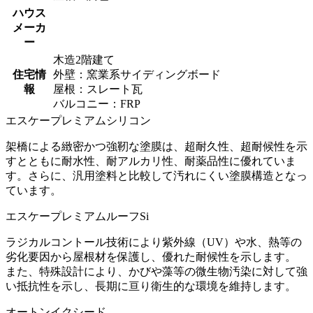
ハウス
メーカ
ー
木造2階建て
住宅情
外壁：窯業系サイディングボード
報
屋根：スレート瓦
バルコニー：FRP
エスケープレミアムシリコン
架橋による緻密かつ強靭な塗膜は、超耐久性、超耐候性を示
すとともに耐水性、耐アルカリ性、耐薬品性に優れていま
す。さらに、汎用塗料と比較して汚れにくい塗膜構造となっ
ています。
エスケープレミアムルーフSi
ラジカルコントール技術により紫外線（UV）や水、熱等の
劣化要因から屋根材を保護し、優れた耐候性を示します。
また、特殊設計により、かびや藻等の微生物汚染に対して強
い抵抗性を示し、長期に亘り衛生的な環境を維持します。
オートンイクシード