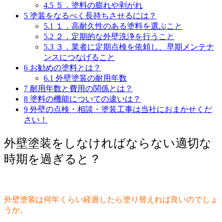
4.5
５．塗料の膨れや剥がれ
5
塗装をなるべく長持ちさせるには？
5.1
１．高耐久性のある塗料を選ぶこと
5.2
２．定期的な外壁洗浄を行うこと
5.3
３．業者に定期点検を依頼し、早期メンテナ
ンスにつなげること
6
お勧めの塗料とは？
6.1
外壁塗装の耐用年数
7
耐用年数と費用の関係とは？
8
塗料の機能についての違いは？
9
外壁の点検・相談・塗装工事は当社におまかせくだ
さい！
外壁塗装をしなければならない適切な
時期を過ぎると？
外壁塗装は何年くらい経過したら塗り替えれば良いのでしょ
うか。