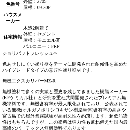
外壁：2705
色番号
屋根：09-30F
ハウスメ
ーカー
木造2解建て
外壁：セメント
住宅情報
屋根：モニエル瓦
バルコニー：FRP
ジョリパットフレッシュ∞
色あせしにくい塗り壁をテーマに開発された耐候性を高めた
ハイグレードタイプの意匠性塗り壁材です。
無機エクスカリバーMZ-R
無機塗料で多くの実績と歴史を残してきました樹脂メーカー
(KFケミカル社）と研究を重ね共同開発されたプレミアム無
機塗料です。無機含有率が最大限化されており、公表されて
いる無機(オルガノポリシロキサン樹脂単体)含有率の高さや
宮古島での屋外暴露試験が高耐久性を約束します。超低汚染
性はもちろんですが、この塗料は弾力性も兼ね備えた国内最
高峰のパーテックス無機塗料であります