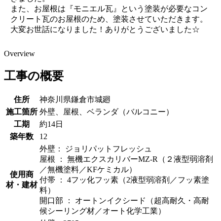
また、お屋根は『モニエル瓦』という塗装が必要なコン
クリート瓦のお屋根のため、塗装させていただきます。
大変お世話になりました！ありがとうございました☆
Overview
工事の概要
住所
神奈川県鎌倉市城廻
施工箇所
外壁、屋根、ベランダ（バルコニー）
工期
約14日
築年数
12
外壁： ジョリパットフレッシュ
屋根 ： 無機エクスカリバーMZ-R（２液型弱溶剤
／無機塗料／KFケミカル）
使用商
付帯 ： 4フッ化フッ素（2液型弱溶剤／フッ素塗
材・建材
料）
開口部 ： オートンイクシード（超高耐久・高耐
候シーリング材／オート化学工業）