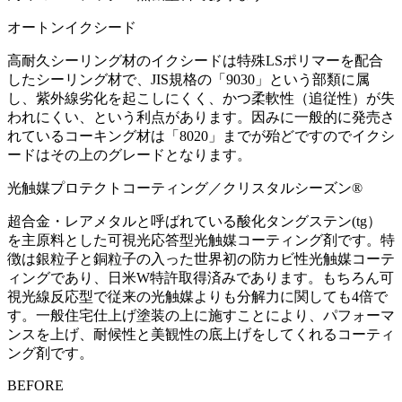
オートンイクシード
高耐久シーリング材のイクシードは特殊LSポリマーを配合
したシーリング材で、JIS規格の「9030」という部類に属
し、紫外線劣化を起こしにくく、かつ柔軟性（追従性）が失
われにくい、という利点があります。因みに一般的に発売さ
れているコーキング材は「8020」までが殆どですのでイクシ
ードはその上のグレードとなります。
光触媒プロテクトコーティング／クリスタルシーズン®
超合金・レアメタルと呼ばれている酸化タングステン(tg）
を主原料とした可視光応答型光触媒コーティング剤です。特
徴は銀粒子と銅粒子の入った世界初の防カビ性光触媒コーテ
ィングであり、日米W特許取得済みであります。もちろん可
視光線反応型で従来の光触媒よりも分解力に関しても4倍で
す。一般住宅仕上げ塗装の上に施すことにより、パフォーマ
ンスを上げ、耐候性と美観性の底上げをしてくれるコーティ
ング剤です。
BEFORE